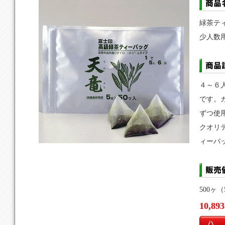
緑茶テ
少人数用
４～６
です。
ずつ使
クオリ
ィーバ
500ヶ（
10,8