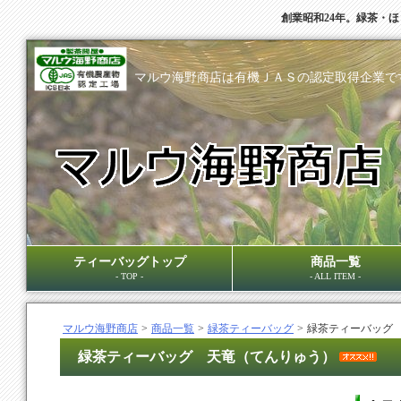
創業昭和24年。緑茶・
マルウ海野商店は有機ＪＡＳの認定取得企業で
ティーバッグトップ
商品一覧
- TOP -
- ALL ITEM -
マルウ海野商店
>
商品一覧
>
緑茶ティーバッグ
>
緑茶ティーバッグ
緑茶ティーバッグ 天竜（てんりゅう）